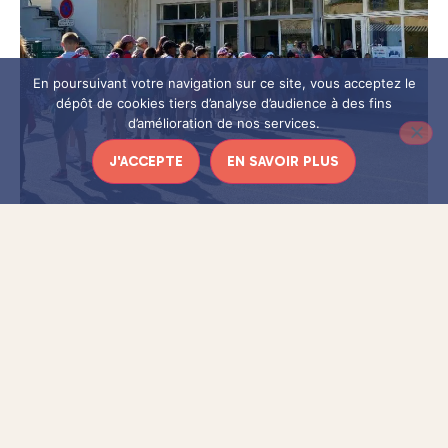
En poursuivant votre navigation sur ce site, vous acceptez le
dépôt de cookies tiers d’analyse d’audience à des fins
d’amélioration de nos services.
J'ACCEPTE
EN SAVOIR PLUS
QUI ORGANISE CETTE
MANIFESTATION?
est une manifestation
« Les Enfants du Patrimoine »