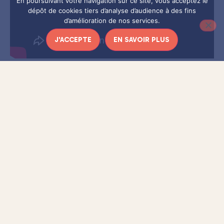
En poursuivant votre navigation sur ce site, vous acceptez le
dépôt de cookies tiers d’analyse d’audience à des fins
d’amélioration de nos services.
J'ACCEPTE
EN SAVOIR PLUS
Je profite de cet article pour vous conseiller de réserver vos
places pour Klô Pelgag qui nous fait le plaisir de revenir en
France en 2014 et qui sera au
.
Café de la Danse le 3 avril
Je vous rappelle également que vous pouvez retrouver
(presque) chaque jour une musique sur
Twitter
avec le hashtag
#MusiqueDuJour
.
(@CulturezVous)
Bonne écoute !
Photographie :
Lily and Madeleine