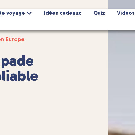
de voyage
Idées cadeaux
Quiz
Vidéos
en Europe
apade
liable