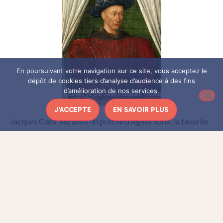
En poursuivant votre navigation sur ce site, vous acceptez le
dépôt de cookies tiers d’analyse d’audience à des fins
d’amélioration de nos services.
Portrait de Charles VII par Jean Fouquet, musée du Louvre
J'ACCEPTE
EN SAVOIR PLUS
Jacques Cœur est aussi un proche d’Agnès Sorel, la favorite
du roi qui achète chez lui de nombreuses étoffes. Cette
amitié favorise le commerce de Jacques Cœur mais le
protège aussi en lui donnant une place toute particulière
dans la Cour. Quand elle meurt en 1450 (peut-être d’un
empoisonnement) Jacques Cœur qui était désigné comme
son exécuteur testamentaire est accusé du meurtre. Bien
que disculpé, il est pourtant très jalousé : sa grande fortune
lui attire beaucoup d’ennemis dont ses nombreux débiteurs.