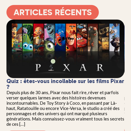
ARTICLES RÉCENTS
Quiz : êtes-vous incollable sur les films Pixar
Qu
?
Di
Depuis plus de 30 ans, Pixar nous fait rire, rêver et parfois
Ent
à
verser quelques larmes avec des histoires devenues
pre
incontournables. De Toy Story à Coco, en passant par Là-
êtr
e
haut, Ratatouille ou encore Vice-Versa, le studio a créé des
per
s
personnages et des univers qui ont marqué plusieurs
tou
générations. Mais connaissez-vous vraiment tous les secrets
les
de ces […]