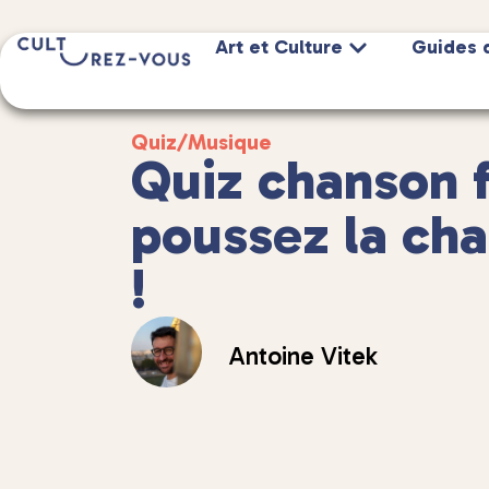
Art et Culture
Guides 
Quiz
/
Musique
Quiz chanson f
poussez la ch
!
Antoine Vitek