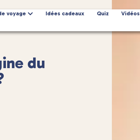
de voyage
Idées cadeaux
Quiz
Vidéos
gine du
?