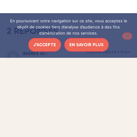
En poursuivant votre navigation sur ce site, vous acceptez le
dépôt de cookies tiers d’analyse d’audience à des fins
2 RÉPONSES
d’amélioration de nos services.
J'ACCEPTE
EN SAVOIR PLUS
31 janvier 2023 à 9 h 18 min
INGRES
dit :
c\’est une bien agréable surprise que vous me faites
ce matin , je vais m \’interresser à la play list, je vous
dirais mon avis sur celle ci le mois prochain a bientôt
Répondre
31 janvier 2023 à 20 h 08 min