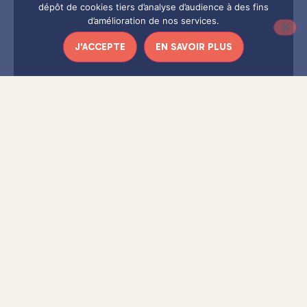
dépôt de cookies tiers d’analyse d’audience à des fins
d’amélioration de nos services.
J'ACCEPTE
EN SAVOIR PLUS
Si vous aimez ce projet,
partagez cette vidéo
sur les
réseaux sociaux et à inciter vos amis à
participer à la vidéo
de décembre
.
Participer à la prochaine vidéo
Pour participer c’est simple : il vous suffit de filmer un peu