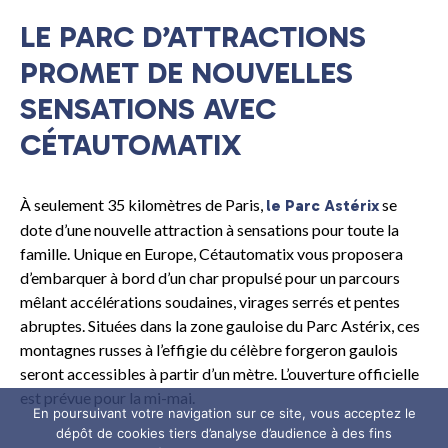
LE PARC D’ATTRACTIONS
PROMET DE NOUVELLES
SENSATIONS AVEC
CÉTAUTOMATIX
À seulement 35 kilomètres de Paris,
se
le Parc Astérix
dote d’une nouvelle attraction à sensations pour toute la
famille. Unique en Europe, Cétautomatix vous proposera
d’embarquer à bord d’un char propulsé pour un parcours
mêlant accélérations soudaines, virages serrés et pentes
abruptes. Situées dans la zone gauloise du Parc Astérix, ces
montagnes russes à l’effigie du célèbre forgeron gaulois
seront accessibles à partir d’un mètre. L’ouverture officielle
est prévue pour la mi-mai.
En poursuivant votre navigation sur ce site, vous acceptez le
dépôt de cookies tiers d’analyse d’audience à des fins