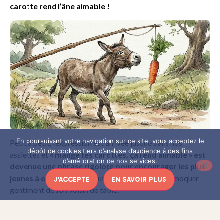
carotte rend l’âne aimable !
En poursuivant votre navigation sur ce site, vous acceptez le
Petit à petit, l’expression est arrivée jusque dans nos
dépôt de cookies tiers d’analyse d’audience à des fins
assiettes et
« mange tes carottes, ça rend aimable » est
d’amélioration de nos services.
devenue une phrase rigolote pour encourager les plus
jeunes à en manger
ou tout simplement pour se moquer
J'ACCEPTE
EN SAVOIR PLUS
gentiment de son voisin de table.
Aujourd’hui, elle appartient au vaste répertoire de la sagesse