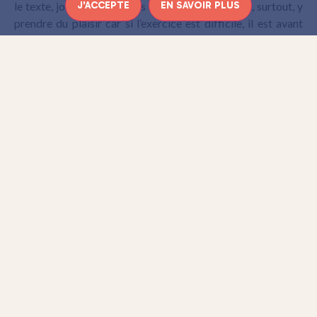
J'ACCEPTE
EN SAVOIR PLUS
le texte, jouer les mimiques de son personnage et, surtout, y
prendre du plaisir car si l’exercice est difficile, il est avant
tout très drôle.
En pleine séance de doublage
Une chose est sûre, en sortant du studio on porte
un regard
une oreille bien différente aux doublages.
On ne peut
qu’inciter les cinéphiles à aller faire un essai
, même sans
avoir l’ambition de devenir un professionnel du doublage
vous en apprendrez beaucoup sur ce métier, notamment
grâce aux nombreuses anecdotes que le passionné Julien ne
manquera pas de vous confier.
Si l’expérience vous tente,
vous propose
coursavenue.com
de faire un essai gratuit alors ce serait dommage de s’en