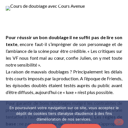
Julien, le professeur, donne ses conseils
Pour réussir un bon doublage il ne suffit pas de lire son
texte
, encore faut-il s’imprégner de son personnage et de
l’ambiance de la scène pour être crédible. « Les critiques sur
les VF nous font mal au cœur, confie Julien, on y met toute
notre sensibilité ».
La raison de mauvais doublages ? Principalement les délais
très courts imposés par la production. A l’époque de Friends,
les épisodes doublés étaient testés auprès du public avant
d’être diffusés, aujourd’hui ce « luxe » n’est plus possible.
Pour garantir de bons doublages malgré les contraintes de
En poursuivant votre navigation sur ce site, vous acceptez le
productivité imposées, Julien sait guider ses élèves et d’une
dépôt de cookies tiers d’analyse d’audience à des fins
tentative à l’autre les progrès sont flagrants.
Les règles de
d’amélioration de nos services.
base :
ne pas se contenter de lire la traduction, s’approprier