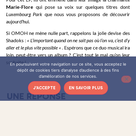
Marie-Flore
qui pose sa voix sur quelques titres dont
Luxembourg Park
que nous vous proposons de découvrir
aujourd’hui.
Si OMOH ne mène nulle part, rappelons la jolie devise des
Shadoks :
« L’important quand on ne sait pas où l’on va, c’est d’y
aller et le plus vite possible «
. Espérons que ce duo musical ira
loin, peut-être vers un album ? C’est tout le mal qu’on leur
souhaite !
En poursuivant votre navigation sur ce site, vous acceptez le
dépôt de cookies tiers d’analyse d’audience à des fins
d’amélioration de nos services.
J'ACCEPTE
EN SAVOIR PLUS
UNE RÉPONSE
11 novembre 2015 à 22 h 09 min
camus57
dit :