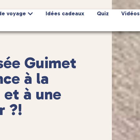
de voyage
Idées cadeaux
Quiz
Vidéos
sée Guimet
nce à la
 et à une
r ?!