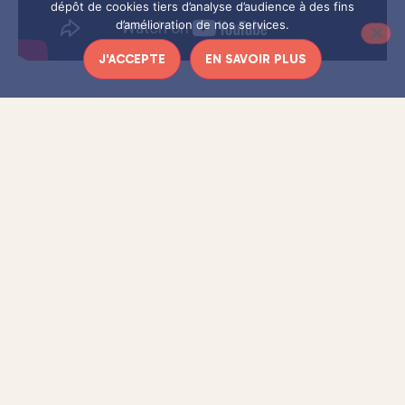
dépôt de cookies tiers d’analyse d’audience à des fins
d’amélioration de nos services.
J'ACCEPTE
EN SAVOIR PLUS
La formation liégeoise nous propose un album pop-folk
original que vous pourrez retrouver sur
la chaîne Youtube
. Nous vous invitons également à écoutez leur
du groupe
live session chez
.
Bruxelles Ma belle