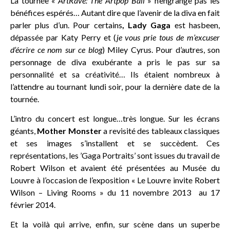
La tournée «
ArtRave: The Artpop Ball
» n’engrange pas les
bénéfices espérés… Autant dire que l’avenir de la diva en fait
parler plus d’un. Pour certains
, Lady Gaga
est hasbeen,
dépassée par Katy Perry et (
je vous prie tous de m’excuser
d’écrire ce nom sur ce blog
) Miley Cyrus. Pour d’autres, son
personnage de diva exubérante a pris le pas sur sa
personnalité et sa créativité… Ils étaient nombreux à
l’attendre au tournant lundi soir, pour la dernière date de la
tournée.
L’intro du concert est longue…très longue. Sur les écrans
géants,
Mother Monster
a revisité des tableaux classiques
et ses images s’installent et se succèdent. Ces
représentations, les ’Gaga Portraits’ sont issues du travail de
Robert Wilson et avaient été présentées au Musée du
Louvre à l’occasion de l’exposition « Le Louvre invite Robert
Wilson – Living Rooms » du 11 novembre 2013 au 17
février 2014.
Et la voilà qui arrive, enfin, sur scène dans un superbe