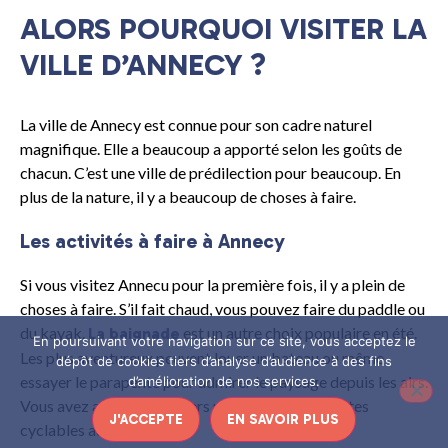
ALORS POURQUOI VISITER LA
VILLE D’ANNECY ?
La ville de Annecy est connue pour son cadre naturel
magnifique. Elle a beaucoup a apporté selon les goûts de
chacun. C’est une ville de prédilection pour beaucoup. En
plus de la nature, il y a beaucoup de choses à faire.
Les activités à faire à Annecy
Si vous visitez Annecu pour la première fois, il y a plein de
choses à faire. S’il fait chaud, vous pouvez faire du paddle ou
du kayak.
est un autre choix populaire en été.
La baignade
En poursuivant votre navigation sur ce site, vous acceptez le
Les plus aventureux peuvent louer un bateau ou même
dépôt de cookies tiers d’analyse d’audience à des fins
essayer le parapente pour admirer le paysage depuis les airs.
d’amélioration de nos services.
Vous avez aussi des sentiers pédestres et des pistes
J'ACCEPTE
EN SAVOIR PLUS
cyclables autour du lac.