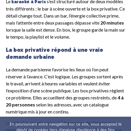
Le
s’est structuré autour de deux modèles
karaoké à Paris
très différents : le bar à scène ouverte et la box privative. Ce
détail change tout. Dans un bar, l’énergie collective prime,
mais l’attente entre deux passages dépasse vite
20 minutes
lorsque la salle est dense. En box, le groupe garde la main sur
le tempo, la playlist et le volume.
La box privative répond à une vraie
demande urbaine
La demande parisienne favorise les lieux où l’on peut
réserver à l’avance. C’est logique. Les groupes sortent après
le travail, arrivent à heures variables et veulent éviter
l’exposition d’une scène publique. Les box privatives règlent
ce problème. Elles accueillent des groupes restreints, de
4 à
20 personnes
selon les adresses, avec un catalogue
numérique mis à jour en continu.
Le gain d’usage est concret. Une session de deux heures
En poursuivant votre navigation sur ce site, vous acceptez le
permet d’enchaîner davantage de titres qu’en bar classique,
dépôt de cookies tiers d’analyse d’audience à des fins