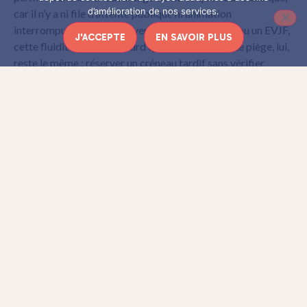
d’amélioration de nos services.
car il n’y a ni file d’attente publique ni animation
interrompue. Pour un anniversaire, un afterwork ou un EVJF,
J'ACCEPTE
EN SAVOIR PLUS
cette fluidité pèse plus lourd que la décoration. Le piège, lui,
reste le même : réserver un créneau tardif sans vérifier
l’heure réelle de fermeture du quartier.
Les bars à scène gardent un avantage
social clair
Le format ouvert n’a pas disparu. Il attire un public qui
cherche l’imprévu, la rencontre et le spectacle. Certains bars
du centre et du nord-est parisien capitalisent sur cet effet
de salle. Le niveau vocal y importe moins que la présence.
Une reprise de Dalida ou d’Oasis déclenche parfois une
ambiance plus forte qu’une performance impeccable.
Ce modèle a pourtant ses limites. Le choix des titres dépend
du logiciel du lieu, parfois daté, et l’expérience varie avec
l’animateur. Un bon MC transforme la soirée. Un mauvais