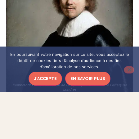
En poursuivant votre navigation sur ce site, vous acceptez le
dépôt de cookies tiers d’analyse d’audience à des fins
d’amélioration de nos services.
J'ACCEPTE
EN SAVOIR PLUS
Rembrandt,
Portrait de Jacob de Gheyn III,
Dulwich Picture Gallery de
Londres
JACOB DE GHEYN III ET
MAURITS HUYGENS : DEUX
PORTRAITS, UNE AMITIÉ