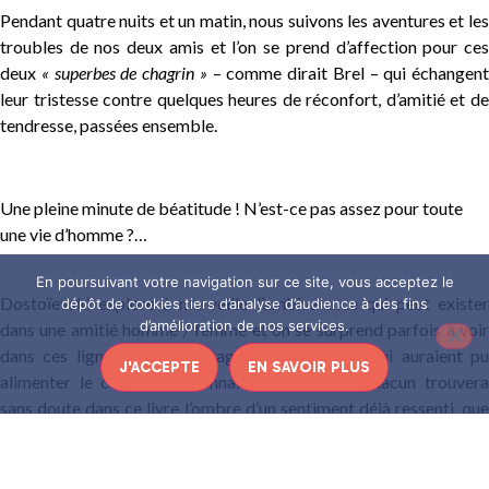
Pendant quatre nuits et un matin, nous suivons les aventures et les
troubles de nos deux amis et l’on se prend d’affection pour ces
deux
« superbes de chagrin »
– comme dirait Brel – qui échangent
leur tristesse contre quelques heures de réconfort, d’amitié et de
tendresse, passées ensemble.
Une pleine minute de béatitude ! N’est-ce pas assez pour toute
une vie d’homme ?…
En poursuivant votre navigation sur ce site, vous acceptez le
Dostoïevski explore à merveille l’ambivalence qui peut exister
dépôt de cookies tiers d’analyse d’audience à des fins
d’amélioration de nos services.
dans une amitié homme / femme et on se surprend parfois à voir
dans ces lignes quelques fragments amoureux qui auraient pu
J'ACCEPTE
EN SAVOIR PLUS
alimenter le célèbre dictionnaire de Barthes. Chacun trouvera
sans doute dans ce livre l’ombre d’un sentiment déjà ressenti, que
ce soit celui de l’attente de l’être aimé ; la déception d’un amour à
sens unique ou, tout simplement, la quête d’un doux rêve.