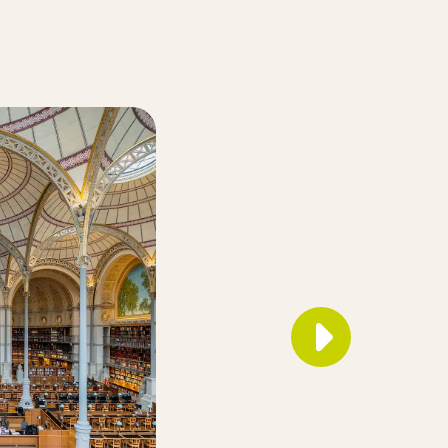
Au Muséum d
exposition p
pas des dino
Et si vous remontiez le
Sur les traces des dinos
de la Grande Galerie d
d’Histoire naturelle inv
plus importants sites p
gisement d’Angeac-Char
LIRE L’ARTICLE