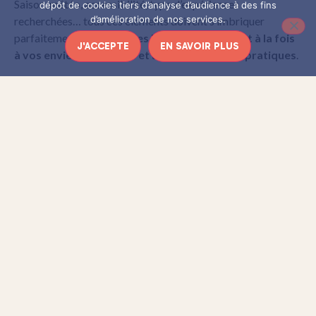
Saison, météo, accessibilité, type d’expériences
dépôt de cookies tiers d’analyse d’audience à des fins
d’amélioration de nos services.
recherchées… tous ces éléments doivent s’imbriquer
parfaitement.
Misez sur les lieux qui répondent à la fois
J'ACCEPTE
EN SAVOIR PLUS
à vos envies profondes et à vos contraintes pratiques
.
Perdu dans cet océan de possibilités ? Consulter une
peut s’avérer judicieux pour gagner du
agence de voyage
temps et bénéficier de conseils sur mesure. Ces
professionnels du tourisme ont souvent cette capacité à
vous suggérer des pépites auxquelles vous n’auriez jamais
pensé, parfaitement alignées avec vos attentes.
Établir un budget réaliste
Pas de voyage serein sans les finances qui suivent. Listez
méthodiquement tous les postes de dépenses : du billet
d’avion au petit café en terrasse, en passant par
l’hébergement et les activités sur place. Et la règle d’or ?
Prévoyez toujours une marge de 15% pour les
imprévus
cette petite boutique artisanale qui vous fait