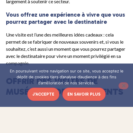
largement à soutenir ce secteur.
Vous offrez une expérience à vivre que vous
pourrez partager avec le destinataire
Une visite est l’une des meilleures idées cadeaux : cela
permet de se fabriquer de nouveaux souvenirs et, si vous le
souhaitez, c’est aussi un moment que vous pourrez partager
avec le destinataire pour vivre un moment privilégié en sa
compagnie.
En poursuivant votre navigation sur ce site, vous acceptez le
dépôt de cookies tiers d’analyse d’audience à des fins
OFFRIR DES VISITES DE
d’amélioration de nos services.
MUSÉES OU DE MONUMENTS
J'ACCEPTE
EN SAVOIR PLUS
Pour être certain de faire plaisir à tous les coups,
Cultur’in
the City propose des coffrets Musées et
. Le destinataire peut alors faire son choix
Monuments
parmi un catalogue de plus de 275 institutions culturelles