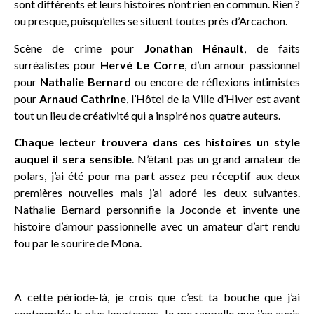
sont différents et leurs histoires n’ont rien en commun. Rien ?
ou presque, puisqu’elles se situent toutes près d’Arcachon.
Scène de crime pour
Jonathan Hénault
, de faits
surréalistes pour
Hervé Le Corre
, d’un amour passionnel
pour
Nathalie Bernard
ou encore de réflexions intimistes
pour
Arnaud Cathrine
, l’Hôtel de la Ville d’Hiver est avant
tout un lieu de créativité qui a inspiré nos quatre auteurs.
Chaque lecteur trouvera dans ces histoires un style
auquel il sera sensible
. N’étant pas un grand amateur de
polars, j’ai été pour ma part assez peu réceptif aux deux
premières nouvelles mais j’ai adoré les deux suivantes.
Nathalie Bernard personnifie la Joconde et invente une
histoire d’amour passionnelle avec un amateur d’art rendu
fou par le sourire de Mona.
A cette période-là, je crois que c’est ta bouche que j’ai
contemplée le plus longtemps. Je me rappelle que j’en avais