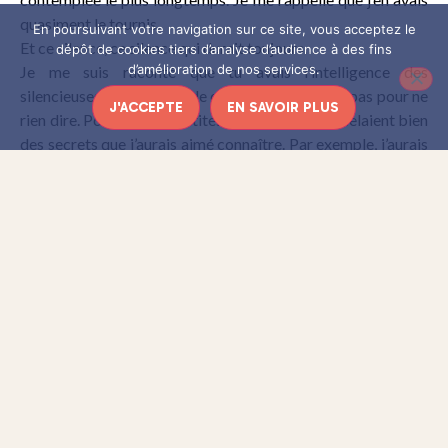
quasiment le tournis.
En poursuivant votre navigation sur ce site, vous acceptez le
Et ce silence, ce silence qui durait toujours…
dépôt de cookies tiers d’analyse d’audience à des fins
d’amélioration de nos services.
Je me suis raconté que tu avais l’intelligence des
silencieuses, que tu étais de celles qui ne parlent pas pour ne
J'ACCEPTE
EN SAVOIR PLUS
rien dire. Pourtant, tes petites lèvres pincées recelaient bien
des secrets que j’aurais aimé connaître. Par exemple, j’aurais
voulu que tu me dises quel était ce livre que tu tenais si
précieusement sous ta main gauche, quel en était le titre ?
Le silence est d’or ?
Moi, j’avais envie de te crier mon amour.
Quant à Arnaud Cathrine, il signe une autofiction
dont il a
et qui résonne à nouveau d’un écho particulier
le secret
chez moi. L’Hôtel de la Ville d’Hiver est l’occasion de se
tourner vers ses racines :
Malcolm, son grand-père qui
et qui emmenait sa femme et ses enfants en
l’a tant inspiré
vacances à Arcachon. Puis il se lance dans une introspection,