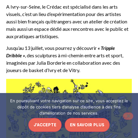
A Ivry-sur-Seine, le Crédac est spécialisé dans les arts
visuels, c’est un lieu d’expérimentation pour des artistes
aussi bien français qu’étrangers avec un atelier de création
mais aussi un espace dédié aux rencontres avec le public et
aux pratiques artistiques.
Jusqu’au 13 juillet, vous pourrez y découvrir
« Tripple
Dribble »
, des sculptures à mi-chemin entre arts et sport,
imaginées par Julia Borderie en collaboration avec des
joueurs de basket d’Ivry et de Vitry.
En poursuivant votre navigation sur ce site, vous acceptez le
dépôt de cookies tiers d’analyse d’audience à des fins
d’amélioration de nos services.
J'ACCEPTE
EN SAVOIR PLUS