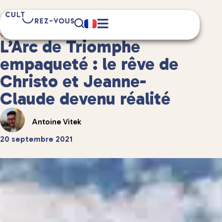
5 minute(s) de lecture
Culture
/
Châteaux et patrimoine
L’Arc de Triomphe
empaqueté : le rêve de
Christo et Jeanne-
Claude devenu réalité
Antoine Vitek
20 septembre 2021