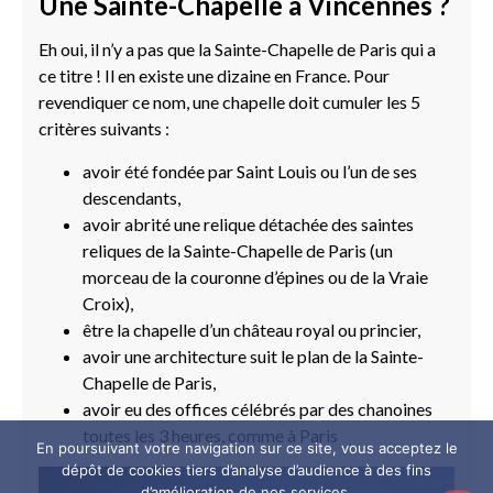
Une Sainte-Chapelle à Vincennes ?
Eh oui, il n’y a pas que la Sainte-Chapelle de Paris qui a
ce titre ! Il en existe une dizaine en France. Pour
revendiquer ce nom, une chapelle doit cumuler les 5
critères suivants :
avoir été fondée par Saint Louis ou l’un de ses
descendants,
avoir abrité une relique détachée des saintes
reliques de la Sainte-Chapelle de Paris (un
morceau de la couronne d’épines ou de la Vraie
Croix),
être la chapelle d’un château royal ou princier,
avoir une architecture suit le plan de la Sainte-
Chapelle de Paris,
avoir eu des offices célébrés par des chanoines
toutes les 3 heures, comme à Paris
En poursuivant votre navigation sur ce site, vous acceptez le
dépôt de cookies tiers d’analyse d’audience à des fins
d’amélioration de nos services.