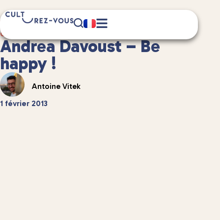
3 minute(s) de lecture
Culture
/
Littérature
Andrea Davoust – Be
happy !
Antoine Vitek
1 février 2013