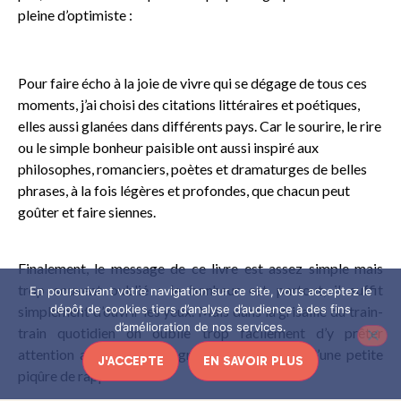
pleine d’optimiste :
Pour faire écho à la joie de vivre qui se dégage de tous ces
moments, j’ai choisi des citations littéraires et poétiques,
elles aussi glanées dans différents pays. Car le sourire, le rire
ou le simple bonheur paisible ont aussi inspiré aux
philosophes, romanciers, poètes et dramaturges de belles
phrases, à la fois légères et profondes, que chacun peut
goûter et faire siennes.
Finalement, le message de ce livre est assez simple mais
trop souvent oublié : le bonheur est partout, il suffit
En poursuivant votre navigation sur ce site, vous acceptez le
dépôt de cookies tiers d’analyse d’audience à des fins
simplement d’ouvrir les yeux. Mais dans la grisaille du train-
d’amélioration de nos services.
train quotidien on oublie trop facilement d’y prêter
attention alors ces photographies font l’effet d’une petite
J'ACCEPTE
EN SAVOIR PLUS
piqûre de rappel !