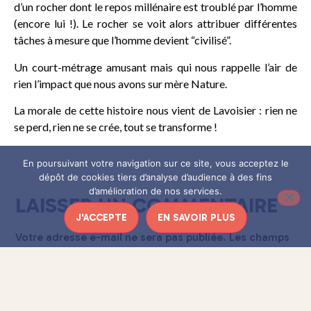
d’un rocher dont le repos millénaire est troublé par l’homme
(encore lui !). Le rocher se voit alors attribuer différentes
tâches à mesure que l’homme devient “civilisé”.
Un court-métrage amusant mais qui nous rappelle l’air de
rien l’impact que nous avons sur mère Nature.
La morale de cette histoire nous vient de Lavoisier : rien ne
se perd, rien ne se crée, tout se transforme !
En poursuivant votre navigation sur ce site, vous acceptez le
dépôt de cookies tiers d’analyse d’audience à des fins
d’amélioration de nos services.
LAISSER UN COMMENTAIRE
J'ACCEPTE
EN SAVOIR PLUS
Votre adresse e-mail ne sera pas publiée.
Les champs
obligatoires sont indiqués avec
*
Commentaire
*