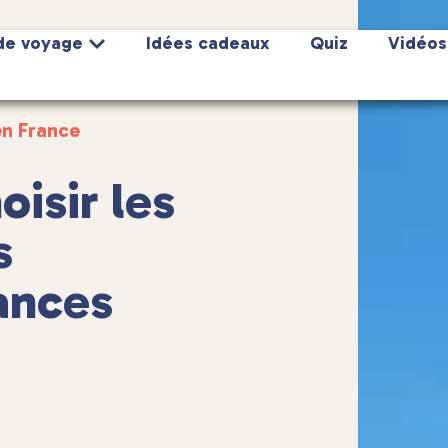
de voyage
Idées cadeaux
Quiz
Vidéos
en France
oisir les
s
ances