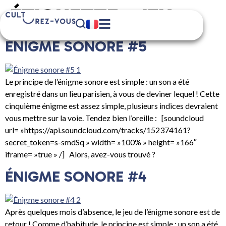
ÉTIQUETTE :
JEU
ÉNIGME SONORE #5
Le principe de l’énigme sonore est simple : un son a été
enregistré dans un lieu parisien, à vous de deviner lequel ! Cette
cinquième énigme est assez simple, plusieurs indices devraient
vous mettre sur la voie. Tendez bien l’oreille : [soundcloud
url= »https://api.soundcloud.com/tracks/152374161?
secret_token=s-smdSq » width= »100% » height= »166″
iframe= »true » /] Alors, avez-vous trouvé ?
ÉNIGME SONORE #4
Après quelques mois d’absence, le jeu de l’énigme sonore est de
retour ! Comme d’habitude, le principe est simple : un son a été