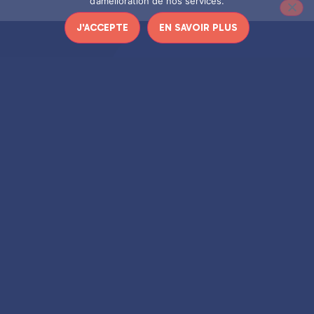
d’amélioration de nos services.
J'ACCEPTE
EN SAVOIR PLUS
Art et Culture
Guides de voyages
Légal & info
Ressources