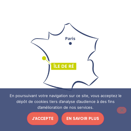
En poursuivant votre navigation sur ce site, vous acceptez le
dépôt de cookies tiers d’analyse d’audience à des fins
d’amélioration de nos services.
J'ACCEPTE
EN SAVOIR PLUS