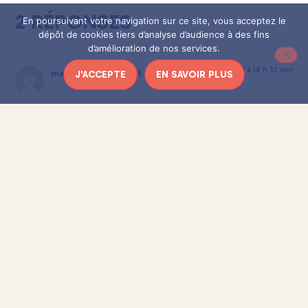
2 RÉPONSES
En poursuivant votre navigation sur ce site, vous acceptez le
dépôt de cookies tiers d’analyse d’audience à des fins
d’amélioration de nos services.
3 novembre 2021 à 18 h 32 min
marie-anne vernet
dit :
J'ACCEPTE
EN SAVOIR PLUS
Bravo, playlist très sympa. Je découvre des
musiques que je n\’ai pas l\’habitude d\’écouter et
qui mettent une bonne ambiance dans l\’appart….
Merci.
Répondre
3 novembre 2021 à 18 h 34 min
marie-anne vernet
dit :