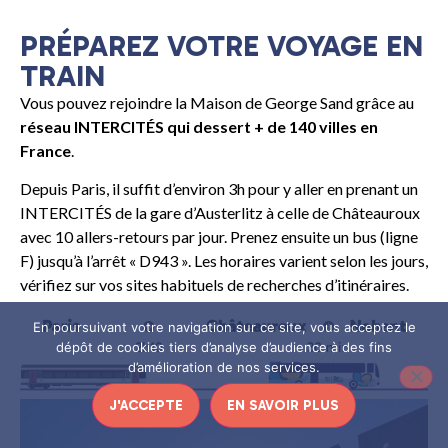
PRÉPAREZ VOTRE VOYAGE EN
TRAIN
Vous pouvez rejoindre la Maison de George Sand grâce au
réseau INTERCITÉS qui dessert + de 140 villes en
France
.
Depuis Paris, il suffit d’environ 3h pour y aller en prenant un
INTERCITÉS de la gare d’Austerlitz à celle de Châteauroux
avec 10 allers-retours par jour. Prenez ensuite un bus (ligne
F) jusqu’à l’arrêt « D943 ». Les horaires varient selon les jours,
vérifiez sur vos sites habituels de recherches d’itinéraires.
En poursuivant votre navigation sur ce site, vous acceptez le
dépôt de cookies tiers d’analyse d’audience à des fins
d’amélioration de nos services.
J'ACCEPTE
EN SAVOIR PLUS