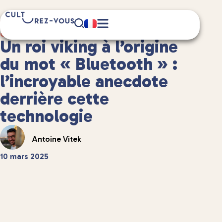
3 minute(s) de lecture
Culture
/
Anecdotes culturelles
Un roi viking à l’origine
du mot « Bluetooth » :
l’incroyable anecdote
derrière cette
technologie
Antoine Vitek
10 mars 2025