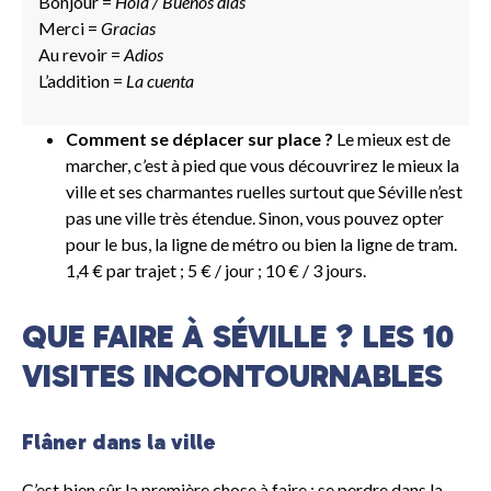
Bonjour =
Hola / Buenos dias
Merci =
Gracias
Au revoir =
Adios
L’addition =
La cuenta
Comment se déplacer sur place ?
Le mieux est de
marcher, c’est à pied que vous découvrirez le mieux la
ville et ses charmantes ruelles surtout que Séville n’est
pas une ville très étendue. Sinon, vous pouvez opter
pour le bus, la ligne de métro ou bien la ligne de tram.
1,4 € par trajet ; 5 € / jour ; 10 € / 3 jours.
QUE FAIRE À SÉVILLE ? LES 10
VISITES INCONTOURNABLES
Flâner dans la ville
C’est bien sûr la première chose à faire : se perdre dans la