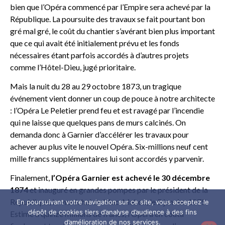
bien que l’Opéra commencé par l’Empire sera achevé par la
République. La poursuite des travaux se fait pourtant bon
gré mal gré, le coût du chantier s’avérant bien plus important
que ce qui avait été initialement prévu et les fonds
nécessaires étant parfois accordés à d’autres projets
comme l’Hôtel-Dieu, jugé prioritaire.
Mais la nuit du 28 au 29 octobre 1873, un tragique
événement vient donner un coup de pouce à notre architecte
: l’Opéra Le Peletier prend feu et est ravagé par l’incendie
qui ne laisse que quelques pans de murs calcinés. On
demanda donc à Garnier d’accélérer les travaux pour
achever au plus vite le nouvel Opéra. Six-millions neuf cent
mille francs supplémentaires lui sont accordés y parvenir.
Finalement,
l’Opéra Garnier est achevé le 30 décembre
1874
et inauguré en grandes pompes par le président de la
République, le maréchal de Mac-Mahon, le 5 janvier 1875.
En poursuivant votre navigation sur ce site, vous acceptez le
dépôt de cookies tiers d’analyse d’audience à des fins
Estimé à quinze millions de francs, l’Opéra en coûta
d’amélioration de nos services.