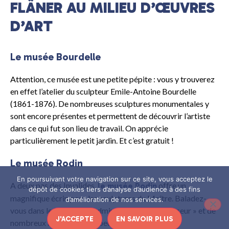
FLÂNER AU MILIEU D’ŒUVRES
D’ART
Le musée Bourdelle
Attention, ce musée est une petite pépite : vous y trouverez
en effet l’atelier du sculpteur Emile-Antoine Bourdelle
(1861-1876). De nombreuses sculptures monumentales y
sont encore présentes et permettent de découvrir l’artiste
dans ce qui fut son lieu de travail. On apprécie
particulièrement le petit jardin. Et c’est gratuit !
Le musée Rodin
En poursuivant votre navigation sur ce site, vous acceptez le
A deux pas des Invalides,
offre un
le musée Rodin
dépôt de cookies tiers d’analyse d’audience à des fins
magnifique écrin pour les sculptures du Maître. Baladez-
d’amélioration de nos services.
vous dans le jardin pour admirer le célèbre « Penseur » et de
J'ACCEPTE
EN SAVOIR PLUS
nombreux autres chefs-d’oeuvre.