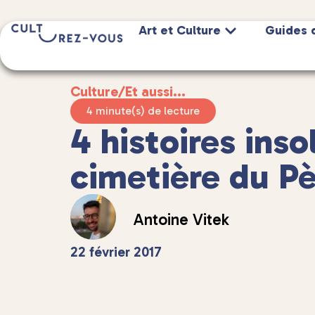
Art et Culture
Guides 
Culture
/
Et aussi...
4 minute(s) de lecture
4 histoires inso
cimetière du Pè
Antoine Vitek
22 février 2017