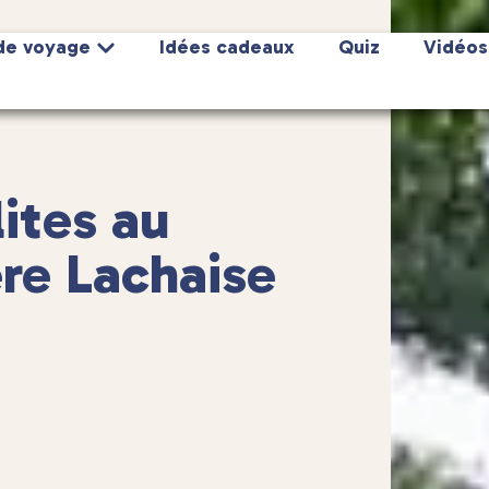
de voyage
Idées cadeaux
Quiz
Vidéos
lites au
re Lachaise