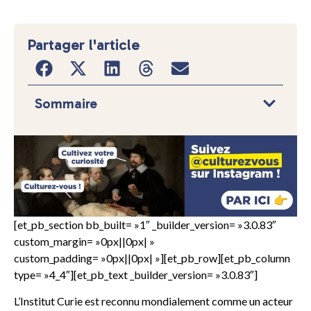
Partager l'article
Sommaire
[et_pb_section bb_built= »1″ _builder_version= »3.0.83″
custom_margin= »0px||0px| »
custom_padding= »0px||0px| »][et_pb_row][et_pb_column
type= »4_4″][et_pb_text _builder_version= »3.0.83″]
L’Institut Curie est reconnu mondialement comme un acteur