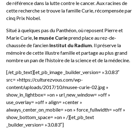
de référence dans la lutte contre le cancer. Aux racines de
cette recherche se trouve la famille Curie, récompensée par
cinq Prix Nobel.
Situé à quelques pas du Panthéon, où reposent Pierre et
Marie Curie,
le musée Curie
prend place au rez-de-
chaussée de l’ancien
Institut du Radium
. Il préserve la
mémoire de cette illustre famille et partage au plus grand
nombre un pan de l’histoire de la science et de la médecine.
[/et_pb_text][et_pb_image _builder_version= »3.0.83″
src= »https://culturezvous.com/wp-
content/uploads/2017/10/musee-curie-02.jpg »
show_in_lightbox= »on » url_new_window= »off »
use_overlay= »off » align= »center »
always_center_on_mobile= »on » force_fullwidth= »off »
show_bottom_space= »on » /][et_pb_text
_builder_version= »3.0.83″]