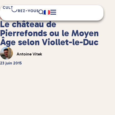
5 minute(s) de lecture
Culture
/
Châteaux et patrimoine
Le château de
Pierrefonds ou le Moyen
Âge selon Viollet-le-Duc
Antoine Vitek
23 juin 2015