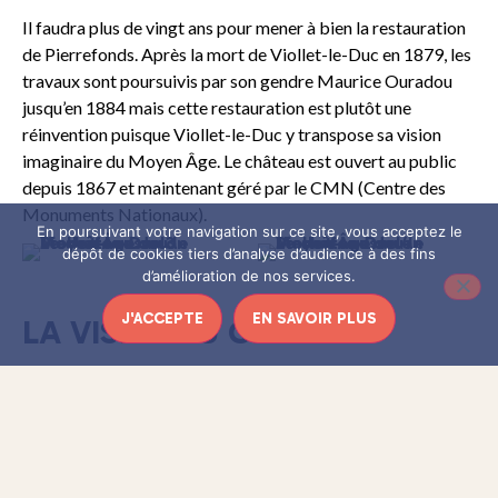
Il faudra plus de vingt ans pour mener à bien la restauration
de Pierrefonds. Après la mort de Viollet-le-Duc en 1879, les
travaux sont poursuivis par son gendre Maurice Ouradou
jusqu’en 1884 mais cette restauration est plutôt une
réinvention puisque Viollet-le-Duc y transpose sa vision
imaginaire du Moyen Âge. Le château est ouvert au public
depuis 1867 et maintenant géré par le CMN (Centre des
Monuments Nationaux).
En poursuivant votre navigation sur ce site, vous acceptez le
dépôt de cookies tiers d’analyse d’audience à des fins
d’amélioration de nos services.
J'ACCEPTE
EN SAVOIR PLUS
LA VISITE DU CHÂTEAU
Pierrefonds est un château qui impressionne. Visible de loin,
on se sent tout petit face à ses immenses remparts et on se
surprend à porter sur son architecture un regard de gosse
émerveillé. Attendez-vous à un grand effet « wahou »