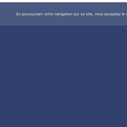
En poursuivant votre navigation sur ce site, vous acceptez le 
Sivu feat. Rae Morris, The
Nile
LIRE L'ARTICLE