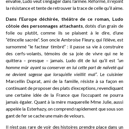
envahie, Ludo veut s’engager dans l’armée. Réformé, il rejoint
la résistance et tente de retrouver la trace de celle qu’il aime.
Dans l’Europe déchirée, théâtre de ce roman, Ludo
côtoie des personnages attachants
, dotés d’un grain de
folie ou plutôt, comme ils se plaisent à le dire, d’une
“étincelle sacrée”. Son oncle Ambroise Fleury, qui l’élève, est
surnommé “le facteur timbré” : il passe sa vie à construire
des cerfs-volants, témoins de sa joie de vivre qui ne le
quittera – presque – jamais. Ludo dit de lui qu’il est
“un
homme mûr ayant su conserver en lui cette part de naïveté qui
ne devient sagesse que lorsqu’elle vieillit mal”
. Le cuisinier
Marcellin Duprat, ami de la famille, résiste à sa façon en
continuant de proposer des plats d’exceptions, revendiquant
une certaine idée de la France que l’occupant ne pourra
jamais égaler. Quant à la mère maquerelle Mme Julie, aussi
appelée la Esterhazy, on comprend rapidement que sous son
gant de fer se cache une main de velours.
Il n’est pas rare de voir des histoires prendre place dans un