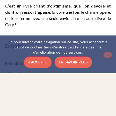
C’est un livre criant d’optimisme, que l’on dévore et
dont on ressort apaisé
. Encore une fois le charme opère,
on le referme avec une seule envie : lire un autre livre de
Gary !
En poursuivant votre navigation sur ce site, vous acceptez le
Extraits :
dépôt de cookies tiers d’analyse d’audience à des fins
d’amélioration de nos services.
J'ACCEPTE
EN SAVOIR PLUS
Extrait 1/6
– Ce sont des gens de peu.
– Il n’y a pas de gens de peu, dit mon oncle.
Il se pencha, posa délicatement Jean-Jacques Rousseau
dans l’herbe et s’assit. Je m’installai à ses côtés.
– Ainsi, ils m’ont traité de fou. Eh bien, figure-toi, ces beaux
messieurs et ces belles dames ont raison. Il est parfaitement
évident qu’un homme qui a voué toute sa vie aux cerfs-