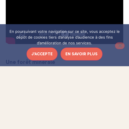
En poursuivant votre navigation sur ce site, vous acceptez le
dépôt de cookies tiers d’analyse d’audience à des fins
d’amélioration de nos services.
J'ACCEPTE
EN SAVOIR PLUS
Une forêt minérale
La grotte du Grand Roc se présente comme
une immense
géode
, c’est-à-dire une cavité rocheuse remplie de cristaux.
Elle permet de voyager très, très, très loin dans le temps, à
l’époque où la mer était présente dans cette partie du pays,
comme en témoignent les fossiles de coquillages que l’on
peut y observer.