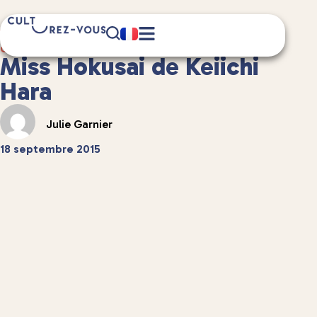
6 minute(s) de lecture
Culture
/
Spectacles vivants
Miss Hokusai de Keiichi
Hara
Julie Garnier
18 septembre 2015