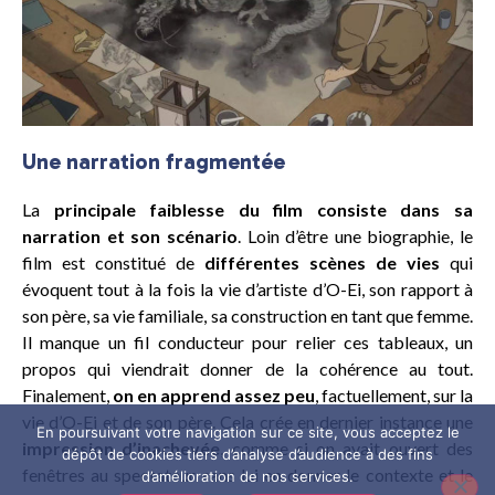
Une narration fragmentée
La
principale faiblesse du film consiste dans sa
narration et son scénario
. Loin d’être une biographie, le
film est constitué de
différentes scènes de vies
qui
évoquent tout à la fois la vie d’artiste d’O-Ei, son rapport à
son père, sa vie familiale, sa construction en tant que femme.
Il manque un fil conducteur pour relier ces tableaux, un
propos qui viendrait donner de la cohérence au tout.
Finalement,
on en apprend assez peu
, factuellement, sur la
vie d’O-Ei et de son père. Cela crée en dernier instance une
En poursuivant votre navigation sur ce site, vous acceptez le
impression d’inachevée
, comme si on avait ouvert des
dépôt de cookies tiers d’analyse d’audience à des fins
fenêtres au spectateur sans lui en donner le contexte et le
d’amélioration de nos services.