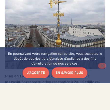
En poursuivant votre navigation sur ce site, vous acceptez le
dépôt de cookies tiers d’analyse d’audience à des fins
d’amélioration de nos services.
J'ACCEPTE
EN SAVOIR PLUS
Mais
en 1881, un incendie détruit totalement le
magasin
. Sa reconstruction est confiée à
Paul Sédille
qui
s’inspire des construction Eiffel pour élaborer une
architecture mêlant la pierre et le fer. La façade sert aussi de
panneaux publicitaire pour afficher en grand les couleurs du
Printemps : le nom du magasin bien entendu mais aussi les