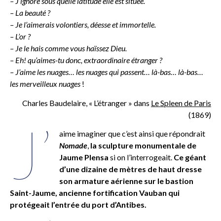
– J’ignore sous quelle latitude elle est située.
– La beauté ?
– Je l’aimerais volontiers, déesse et immortelle.
– L’or ?
– Je le hais comme vous haïssez Dieu.
– Eh! qu’aimes-tu donc, extraordinaire étranger ?
– J’aime les nuages… les nuages qui passent… là-bas… là-bas…
les merveilleux nuages
!
Charles Baudelaire, « L’étranger » dans
Le Spleen de Paris
(1869)
J’
aime imaginer que c’est ainsi que répondrait
Nomade
,
la sculpture monumentale de
Jaume Plensa
si on l’interrogeait.
Ce géant
d’une dizaine de mètres de haut dresse
son armature aérienne sur le bastion
Saint-Jaume, ancienne fortification Vauban qui
protégeait l’entrée du port d’Antibes.