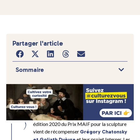
Partager l'article
Sommaire
L’
édition 2020 du Prix MAIF pour la sculpture
vient de récompenser
Grégory Chatonsky
et leur projet
Internes
. Les
et Goliath Dyèvre