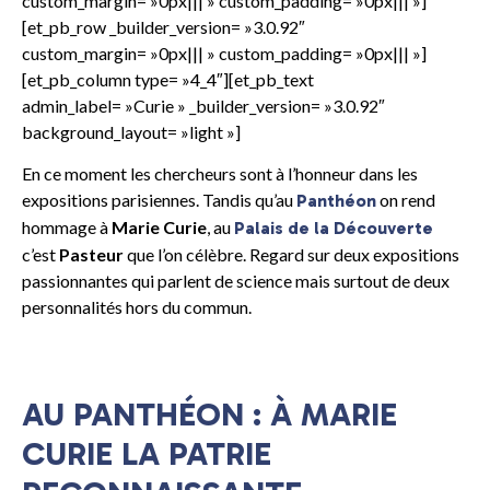
custom_margin= »0px||| » custom_padding= »0px||| »]
[et_pb_row _builder_version= »3.0.92″
custom_margin= »0px||| » custom_padding= »0px||| »]
[et_pb_column type= »4_4″][et_pb_text
admin_label= »Curie » _builder_version= »3.0.92″
background_layout= »light »]
En ce moment les chercheurs sont à l’honneur dans les
expositions parisiennes. Tandis qu’au
on rend
Panthéon
hommage à
Marie Curie
, au
Palais de la Découverte
c’est
Pasteur
que l’on célèbre. Regard sur deux expositions
passionnantes qui parlent de science mais surtout de deux
personnalités hors du commun.
AU PANTHÉON : À MARIE
CURIE LA PATRIE