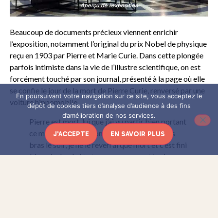
Aperçu de l’exposition
Beaucoup de documents précieux viennent enrichir
l’exposition, notamment l’original du prix Nobel de physique
reçu en 1903 par Pierre et Marie Curie. Dans cette plongée
parfois intimiste dans la vie de l’illustre scientifique, on est
forcément touché par son journal, présenté à la page où elle
se confie le jour de la mort de Pierre Curie, renversé par une
En poursuivant votre navigation sur ce site, vous acceptez le
voiture hippomobile.
dépôt de cookies tiers d’analyse d’audience à des fins
d’amélioration de nos services.
Pierre est mort, lui que j’ai vu partir bien portant
ce matin, lui que je comptais serrer dans mes
J'ACCEPTE
EN SAVOIR PLUS
bras le soir, je ne le reverrai que mort et c’est fini
à jamais. Je répète ton nom encore et toujours,
Pierre, Pierre, Pierre, mon Pierre
[/et_pb_text][/et_pb_column][/et_pb_row][et_pb_row]