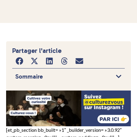
Partager l'article
Sommaire
[et_pb_section bb_built= »1″ _builder_version= »3.0.92″